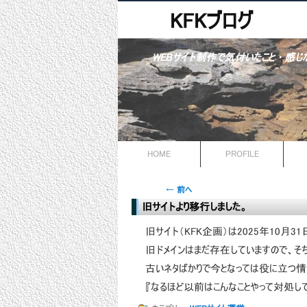
KFKブログ
WEBサイト制作で気付いたこと・感じ
HOME
PROFILE
投稿ナビゲーション
←
前へ
旧サイトより移行しました。
旧サイト（KFK企画）は2025年10月3
旧ドメインはまだ存在していますので、そ
古いネタばかりで今となっては役に立つ情
『なるほど以前はこんなことやって対処し