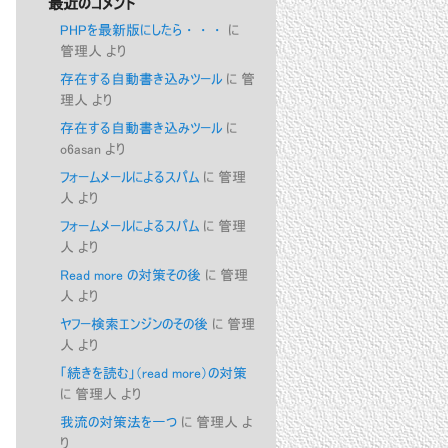
最近のコメント
PHPを最新版にしたら・・・
に
管理人
より
存在する自動書き込みツール
に
管
理人
より
存在する自動書き込みツール
に
o6asan
より
フォームメールによるスパム
に
管理
人
より
フォームメールによるスパム
に
管理
人
より
Read more の対策その後
に
管理
人
より
ヤフー検索エンジンのその後
に
管理
人
より
「続きを読む」（read more）の対策
に
管理人
より
我流の対策法を一つ
に
管理人
よ
り