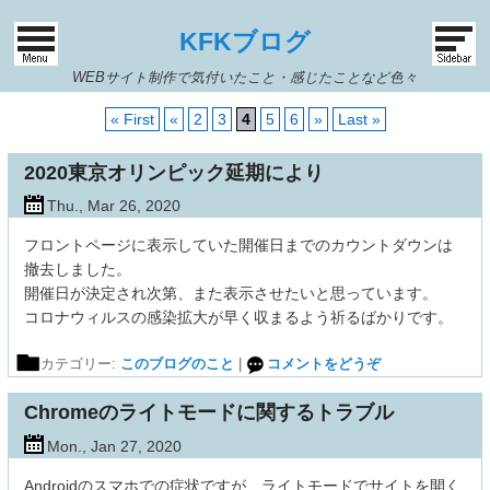
KFKブログ
WEBサイト制作で気付いたこと・感じたことなど色々
« First
«
2
3
4
5
6
»
Last »
2020東京オリンピック延期により
Thu., Mar 26, 2020
フロントページに表示していた開催日までのカウントダウンは
撤去しました。
開催日が決定され次第、また表示させたいと思っています。
コロナウィルスの感染拡大が早く収まるよう祈るばかりです。
カテゴリー:
このブログのこと
|
コメントをどうぞ
Chromeのライトモードに関するトラブル
Mon., Jan 27, 2020
Androidのスマホでの症状ですが、ライトモードでサイトを開く