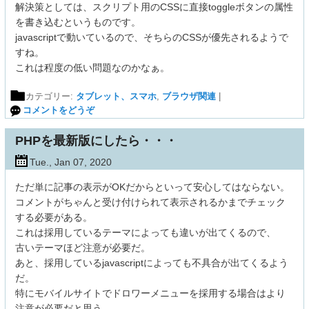
解決策としては、スクリプト用のCSSに直接toggleボタンの属性
を書き込むというものです。
javascriptで動いているので、そちらのCSSが優先されるようで
すね。
これは程度の低い問題なのかなぁ。
カテゴリー:
タブレット、スマホ
,
ブラウザ関連
|
コメントをどうぞ
PHPを最新版にしたら・・・
Tue., Jan 07, 2020
ただ単に記事の表示がOKだからといって安心してはならない。
コメントがちゃんと受け付けられて表示されるかまでチェック
する必要がある。
これは採用しているテーマによっても違いが出てくるので、
古いテーマほど注意が必要だ。
あと、採用しているjavascriptによっても不具合が出てくるよう
だ。
特にモバイルサイトでドロワーメニューを採用する場合はより
注意が必要だと思う。