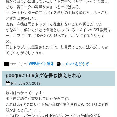
確かに自分が公開しているサイトの中ではサブドメインと言え
ども一番データの容量が大きいものではある。
サポートセンターのアドバイス通りの手順を踏むと、あっさり
と問題は解決した。
まあ、今後は同じトラブルが発生しないことを祈るだけだ。
ちなみに、解決方法とは問題となっているドメインのSSL設定を
一旦オフにして、10分ぐらい経ってからオンにするというも
の。
同じトラブルに遭遇された方は、駄目元でこの方法を試してみ
てはいかがでしょうか。
カテゴリー:
WEBサイト運営
|
コメントをどうぞ
googleにtitleタグを書き換えられる
Fri., Jun 07, 2019
原因は分かっています。
タグ内に語句が重複していたからです。
これはtitleタグにサイト名が自動で挿入されるWPの仕様にも問
題があると思います。
ならばと、バージョンの4.4からサポートされたtitleタグを