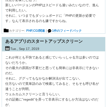
新しいバージョンのPHPはスピードも速いみたいなので、進ん
で利用したい。
それに、いつまでもダッシュボードに「PHPの更新が必要で
す」なんて表示されるのも嫌ですからね。
カテゴリー:
PHP,CGI関連
|
1
件のフィードバック
あるアプリのスタートアップスクリーン
Tue., Sep 17, 2019
これが何とも不快であると感じていらっしゃる方は多いのでは
ないだろうか。
その最大の原因が不要だと思っても簡単には非表示にできない
のだ。
それに、ググってもなかなか解決法が出てこない。
仕方ないので英単語のみで検索してみると、そもそも呼び名が
違うことが判明。
ウェルカムスクリーンと言うらしい。
その証拠に”regedit”を弄って非表示にするしか方法はないのだ
が、