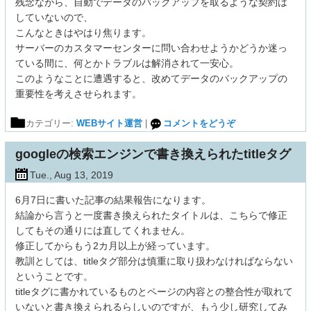
残念ながら、自動でデータのバックアップを取るような契約は
していないので、
こんなときはやはり焦ります。
サーバーのカスタマーセンターに問い合わせようかどうか迷っ
ている間に、何とかトラブルは解消されて一安心。
このようなことに遭遇すると、改めてデータのバックアップの
重要性を考えさせられます。
カテゴリー:
WEBサイト運営
|
コメントをどうぞ
googleの検索エンジンで書き換えられたtitleタグ
Tue., Aug 13, 2019
6月7日に書いた記事の結果報告になります。
結論から言うと一度書き換えられたタイトルは、こちらで修正
してもその通りには直してくれません。
修正してからもう2カ月以上が経っています。
教訓としては、titleタグ部分は慎重に取り扱わなければならない
ということです。
titleタグに書かれているものとページの内容との整合性が取れて
いないと書き換えられるらしいのですが、もう少し研究してみ