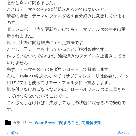
意外と直ぐに閃きました。
これはテーマそのものに問題があるのではないかと。
筆者の場合、テーマのフォルダ名を自分好みに変更しています
ので、
ダッシュボード内で更新をかけてもテーマフォルダの中身は更
新されません。
以下、実際に問題解決に至った方法です。
ただし、子テーマを作っていることが絶対条件です。
作っていないのであれば、編集済みのファイルを上書きしては
いけません。
先ず、テーマそのものをダウンロードして解凍します。
次に、style.css以外のすべて（サブディレクトリは必要ない）を
FTPソフトを使ってリモートフォルダに上書きします。
気を付けなければならないのは、ローカルフォルダに上書きを
してはならないということです。
これさえしなければ、失敗しても元の状態に戻せるので安心で
す。
カテゴリー:
WordPressに関すること
,
問題解決策
投
←
前へ
次へ
→