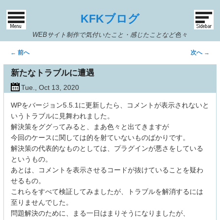
KFKブログ
WEBサイト制作で気付いたこと・感じたことなど色々
投
←
前へ
次へ
→
稿
新たなトラブルに遭遇
ナ
ビ
Tue., Oct 13, 2020
ゲ
WPをバージョン5.5.1に更新したら、コメントが表示されないと
ー
いうトラブルに見舞われました。
シ
解決策をググってみると、まあ色々と出てきますが
ョ
今回のケースに関しては的を射ていないものばかりです。
ン
解決策の代表的なものとしては、プラグインが悪さをしている
というもの。
あとは、コメントを表示させるコードが抜けていることを疑わ
せるもの。
これらをすべて検証してみましたが、トラブルを解消するには
至りませんでした。
問題解決のために、まる一日はまりそうになりましたが、