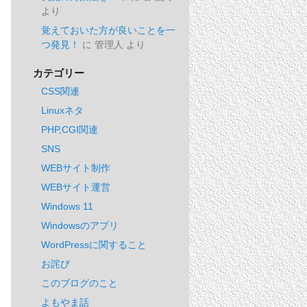
より
覚えておいた方が良いことを一
つ発見！
に
管理人
より
カテゴリー
CSS関連
Linuxネタ
PHP,CGI関連
SNS
WEBサイト制作
WEBサイト運営
Windows 11
Windowsのアプリ
WordPressに関すること
お詫び
このブログのこと
よもやま話