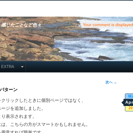
・感じたことなど色々
Your comment is displayed 
EXTRA
次へ
→
パターン
M
をクリックしたときに個別ページではなく、
Apr
ページを追加しました。
20
より表示されます。
には、こちらの方がスマートかもしれません。
を用意すれば簡単です。