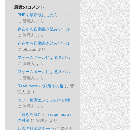
最近のコメント
PHPを最新版にしたら・・・
に
管理人
より
存在する自動書き込みツール
に
管理人
より
存在する自動書き込みツール
に
o6asan
より
フォームメールによるスパム
に
管理人
より
フォームメールによるスパム
に
管理人
より
Read more の対策その後
に
管
理人
より
ヤフー検索エンジンのその後
に
管理人
より
「続きを読む」（read more）
の対策
に
管理人
より
我流の対策法を一つ
に
管理人