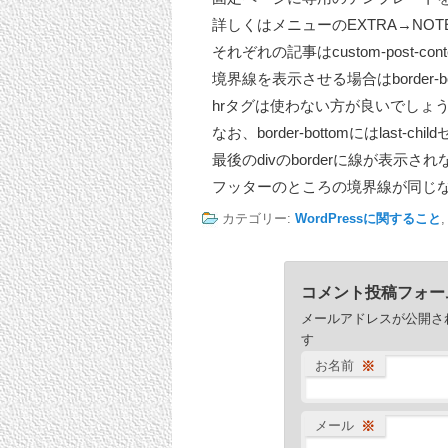
詳しくはメニューのEXTRA→NOT
それぞれの記事はcustom-post-c
境界線を表示させる場合はborder-b
hrタグは使わない方が良いでしょ
なお、border-bottomにはlast-c
最後のdivのborderに線が表示
フッターのところの境界線が同じ
カテゴリー:
WordPressに関すること
コメント投稿フォー
メールアドレスが公開さ
す
お名前
※
メール
※