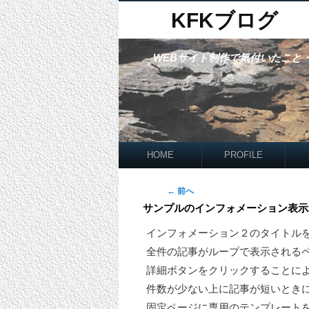
KFKブログ
WEBサイト制作で気付いたこと
HOME
PROFILE
投稿ナビゲーション
←
前へ
サンプルのインフォメーション表示
インフォメーション２のタイトル
全件の記事がループで表示される
詳細ボタンをクリックすることに
件数が少ない上に記事が短いとき
固定ページに専用のテンプレート